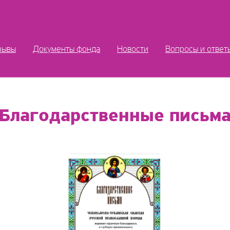
зывы
Документы фонда
Новости
Вопросы и ответ
Благодарственные письм