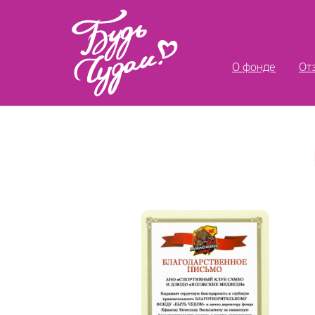
О фонде
От